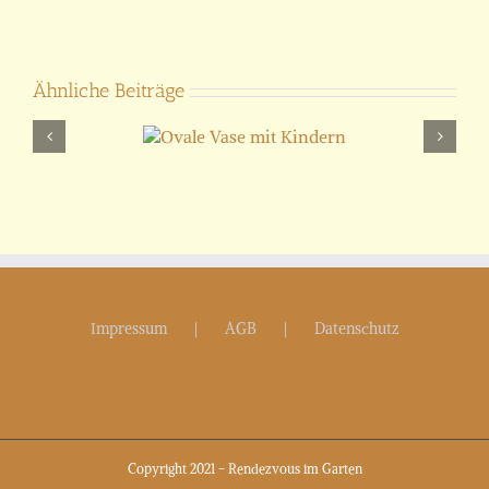
Ähnliche Beiträge
ale Vase mit
Kindern
D
Impressum
AGB
Datenschutz
Copyright 2021 - Rendezvous im Garten