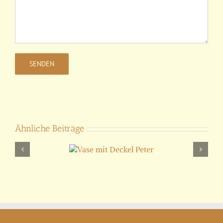
Ähnliche Beiträge
Vase mit
Ampho
Deckel Peter
Rosen