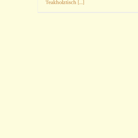
Teakholztisch [...]
Cottage Garten Stuhl
Stühle