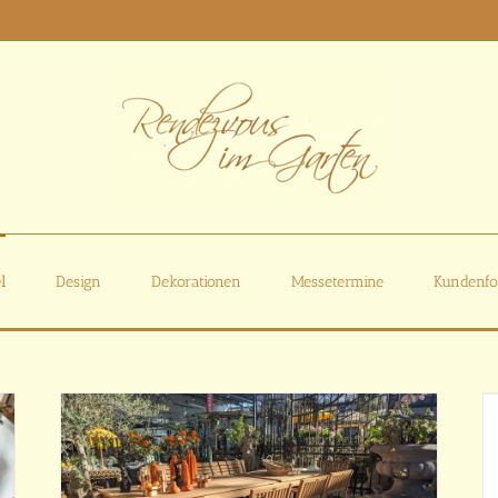
l
Design
Dekorationen
Messetermine
Kundenfo