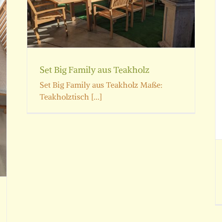
lz
Gartensessel eckig
Stühle
Set Big Family aus Teakholz
Set Big Family aus Teakholz Maße:
Teakholztisch [...]