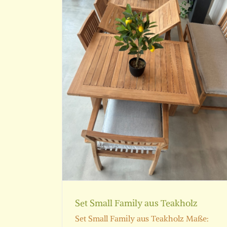
Set Big Family aus Teakho
Gartentische
s Teakholz
Set Small Family aus Teakholz
Set Small Family aus Teakholz Maße: