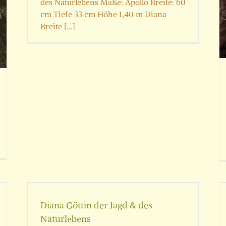
des Naturlebens Maße: Apollo Breite: 60
cm Tiefe 33 cm Höhe 1,40 m Diana
Breite [...]
es
Engel auf Säule
Putten und Engel
Skulpturen
Diana Göttin der Jagd & des
Naturlebens