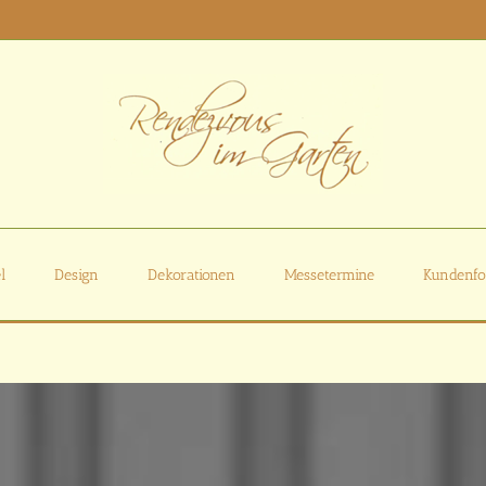
l
Design
Dekorationen
Messetermine
Kundenfo