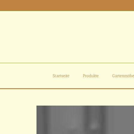
Zum
Inhalt
springen
Startseite
Produkte
Gartenmöbe
Zeige
grösseres
Bild