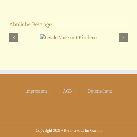
Ähnliche Beiträge
ale Vase mit
Kindern
D
Impressum
AGB
Datenschutz
Copyright 2021 - Rendezvous im Garten