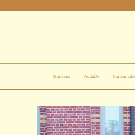
Zum
Inhalt
springen
Startseite
Produkte
Gartenmöbe
Zeige
grösseres
Bild