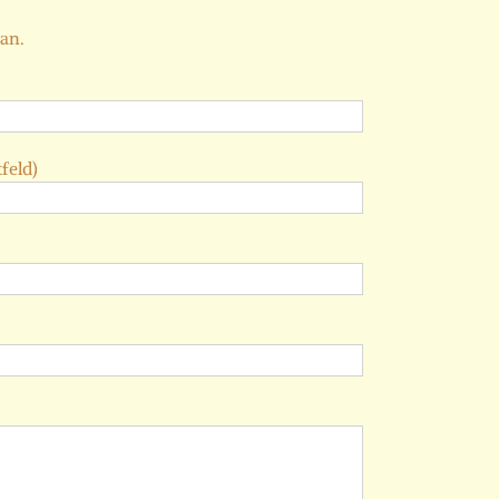
 an.
feld)