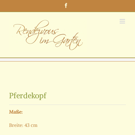
Zum
Facebook
Inhalt
springen
Zeige
grösseres
Pferdekopf
Bild
Maße:
Breite: 43 cm