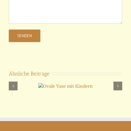
Ähnliche Beiträge
ale Vase mit
Kindern
D