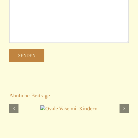
Ähnliche Beiträge
ale Vase mit
Kindern
D