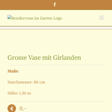
Zum
Facebook
Inhalt
springen
Zeige
grösseres
Grosse Vase mit Girlanden
Bild
Maße:
Durchmesser: 80 cm
Höhe: 1,30 m
0,-