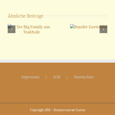
Ähnliche Beiträge
Runder
y
Gartentisch
Impressum
AGB
Datenschutz
Copyright 2021 - Rendezvous im Garten