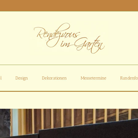
l
Design
Dekorationen
Messetermine
Kundenfo