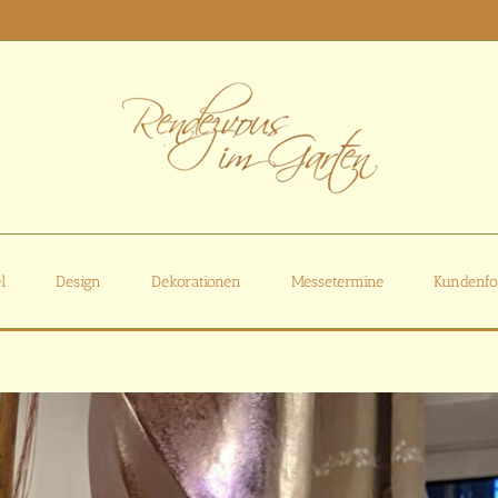
l
Design
Dekorationen
Messetermine
Kundenfo