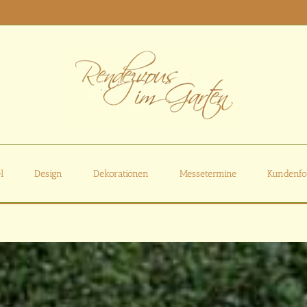
l
Design
Dekorationen
Messetermine
Kundenfo