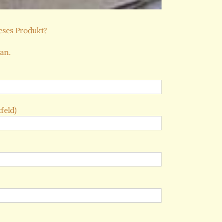
ieses Produkt?
 an.
feld)