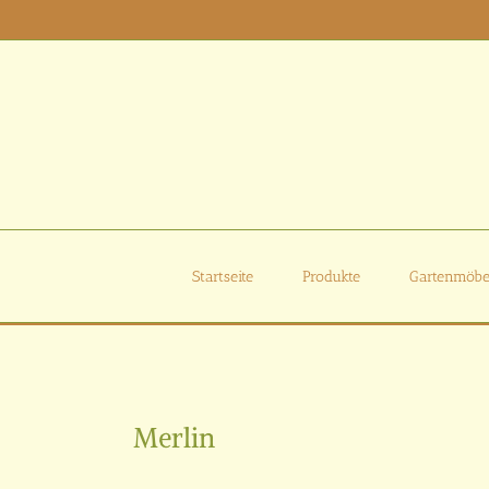
Zum
Inhalt
springen
Startseite
Produkte
Gartenmöbe
Zeige
grösseres
Merlin
Bild