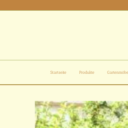
Zum
Inhalt
springen
Startseite
Produkte
Gartenmöbe
Zeige
grösseres
Bild