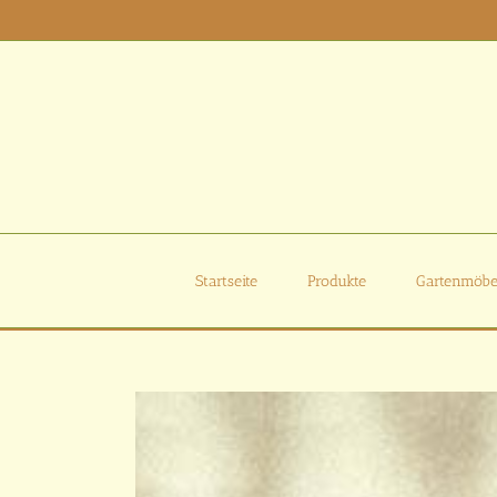
Zum
Inhalt
springen
Startseite
Produkte
Gartenmöbe
Zeige
grösseres
Bild