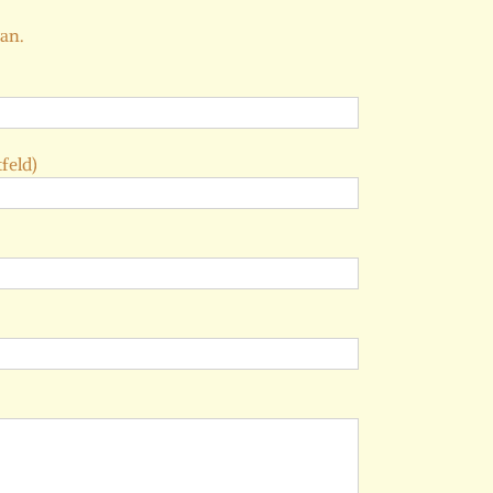
 an.
feld)